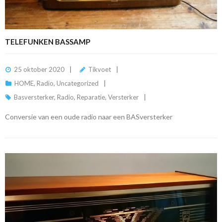
TELEFUNKEN BASSAMP
25 oktober 2020
Tikvoet
HOME
,
Radio
,
Uncategorized
Basversterker
,
Radio
,
Reparatie
,
Versterker
Conversie van een oude radio naar een BASversterker