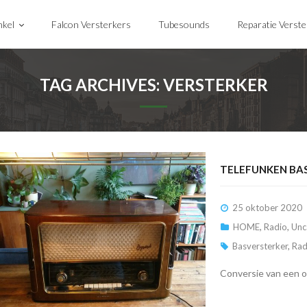
kel
Falcon Versterkers
Tubesounds
Reparatie Verst
TAG ARCHIVES:
VERSTERKER
TELEFUNKEN BA
25 oktober 2020
HOME
,
Radio
,
Unc
Basversterker
,
Rad
Conversie van een o