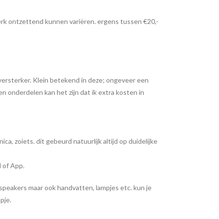
merk ontzettend kunnen variëren. ergens tussen €20,-
n versterker. Klein betekend in deze; ongeveer een
onderdelen kan het zijn dat ik extra kosten in
a, zoiets. dit gebeurd natuurlijk altijd op duidelijke
 of App.
 speakers maar ook handvatten, lampjes etc. kun je
pje.