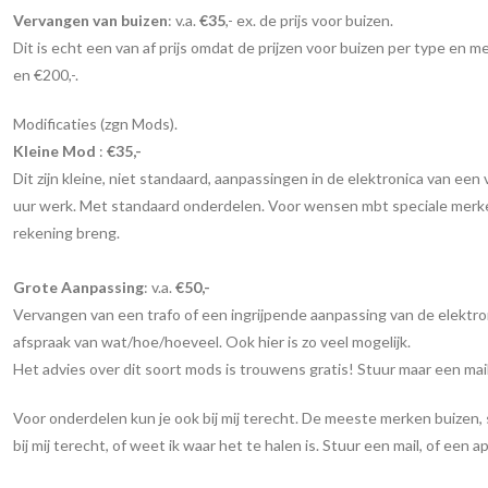
Vervangen van buizen
: v.a.
€35
,- ex. de prijs voor buizen.
Dit is echt een van af prijs omdat de prijzen voor buizen per type en 
en €200,-.
Modificaties (zgn Mods).
Kleine Mod
:
€35,-
Dit zijn kleine, niet standaard, aanpassingen in de elektronica van ee
uur werk. Met standaard onderdelen. Voor wensen mbt speciale merken 
rekening breng.
Grote Aanpassing
: v.a.
€50,-
Vervangen van een trafo of een ingrijpende aanpassing van de elektronic
afspraak van wat/hoe/hoeveel. Ook hier is zo veel mogelijk.
Het advies over dit soort mods is trouwens gratis! Stuur maar een mail
Voor onderdelen kun je ook bij mij terecht. De meeste merken buizen,
bij mij terecht, of weet ik waar het te halen is. Stuur een mail, of een ap