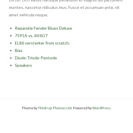
montes, nascetur ridiculus mus. Fusce et accumsan ante, sit
amet vehicula neque.
Reparatie Fender Blues Deluxe
7591A vs. 6V6GT
EL86 versterker from scratch.
Bias
Diode-Triode-Pentode
Speakers
Theme by
Think Up Themes Ltd
. Powered by
WordPress
.