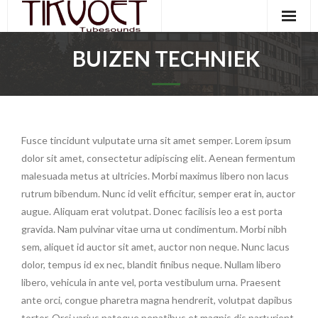
Skip
to
content
Home
BUIZEN TECHNIEK
Winkel
- Falcon Versterkers
Falcon Versterkers
Fusce tincidunt vulputate urna sit amet semper. Lorem ipsum
- Pedals
Tubesounds
dolor sit amet, consectetur adipiscing elit. Aenean fermentum
malesuada metus at ultricies. Morbi maximus libero non lacus
Reparatie Versterkers
rutrum bibendum. Nunc id velit efficitur, semper erat in, auctor
augue. Aliquam erat volutpat. Donec facilisis leo a est porta
Contact
gravida. Nam pulvinar vitae urna ut condimentum. Morbi nibh
sem, aliquet id auctor sit amet, auctor non neque. Nunc lacus
dolor, tempus id ex nec, blandit finibus neque. Nullam libero
libero, vehicula in ante vel, porta vestibulum urna. Praesent
ante orci, congue pharetra magna hendrerit, volutpat dapibus
tortor. Orci varius natoque penatibus et magnis dis parturient