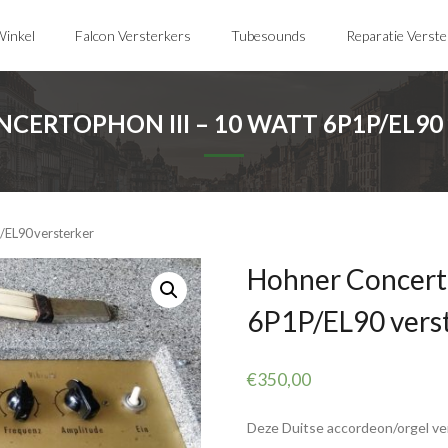
inkel
Falcon Versterkers
Tubesounds
Reparatie Verst
CERTOPHON III – 10 WATT 6P1P/EL90
/EL90 versterker
Hohner Concerto
6P1P/EL90 vers
€
350,00
Deze Duitse accordeon/orgel ver