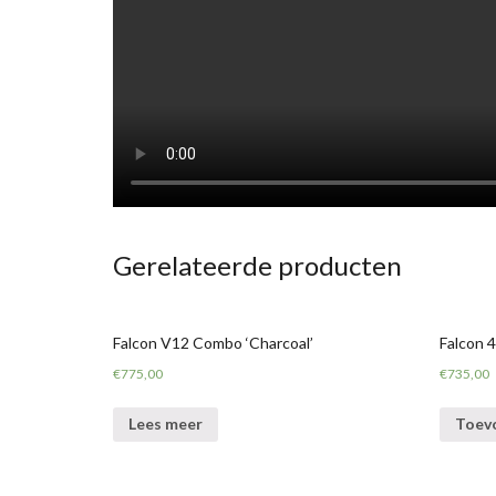
Gerelateerde producten
Falcon V12 Combo ‘Charcoal’
Falcon
€
775,00
€
735,00
Lees meer
Toev