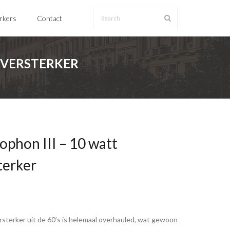
erkers
Contact
 VERSTERKER
phon III – 10 watt
terker
sterker uit de 60’s is helemaal overhauled, wat gewoon