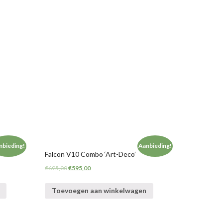
nbieding!
Aanbieding!
Falcon V10 Combo ‘Art-Deco’
€
695,00
€
595,00
Toevoegen aan winkelwagen