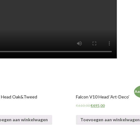
Aa
 4 Head Oak&Tweed
Falcon V10 Head ‘Art-Deco’
€
610,00
€
495,00
oegen aan winkelwagen
Toevoegen aan winkelwagen