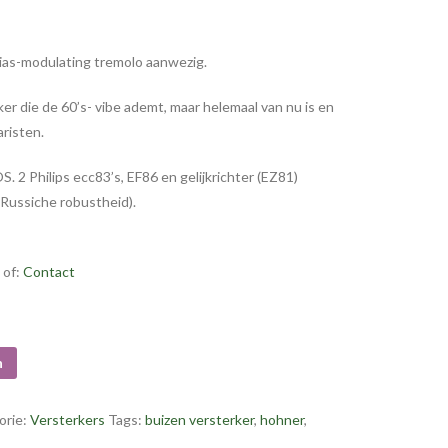
ias-modulating tremolo aanwezig.
ker die de 60’s- vibe ademt, maar helemaal van nu is en
risten.
 2 Philips ecc83’s, EF86 en gelijkrichter (EZ81)
Russiche robustheid).
 of:
Contact
n
orie:
Versterkers
Tags:
buizen versterker
,
hohner
,