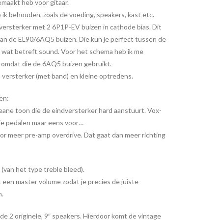
maakt heb voor gitaar.
k behouden, zoals de voeding, speakers, kast etc.
 versterker met 2 6P1P-EV buizen in cathode bias. Dit
van de EL90/6AQ5 buizen. Die kun je perfect tussen de
 wat betreft sound. Voor het schema heb ik me
omdat die de 6AQ5 buizen gebruikt.
n versterker (met band) en kleine optredens.
en:
leane toon die de eindversterker hard aanstuurt. Vox-
r je pedalen maar eens voor…
r meer pre-amp overdrive. Dat gaat dan meer richting
(van het type treble bleed).
een master volume zodat je precies de juiste
n.
de 2 originele, 9″ speakers. Hierdoor komt de vintage