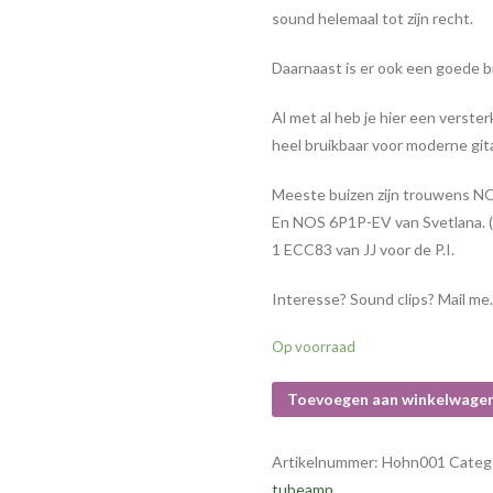
sound helemaal tot zijn recht.
Daarnaast is er ook een goede b
Al met al heb je hier een verster
heel bruikbaar voor moderne gita
Meeste buizen zijn trouwens NOS.
En NOS 6P1P-EV van Svetlana. (
1 ECC83 van JJ voor de P.I.
Interesse? Sound clips? Mail me.
Op voorraad
Toevoegen aan winkelwage
Artikelnummer:
Hohn001
Categ
tubeamp