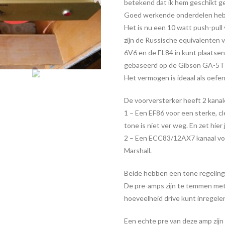
betekend dat ik hem geschikt ge
Goed werkende onderdelen heb i
Het is nu een 10 watt push-pull
zijn de Russische equivalenten 
6V6 en de EL84 in kunt plaatsen
gebaseerd op de Gibson GA-5T 
Het vermogen is ideaal als oefe
De voorversterker heeft 2 kanal
1 – Een EF86 voor een sterke, c
tone is niet ver weg. En zet hie
2 – Een ECC83/12AX7 kanaal voo
Marshall.
Beide hebben een tone regeling 
De pre-amps zijn te temmen met 
hoeveelheid drive kunt inregele
Een echte pre van deze amp zijn 