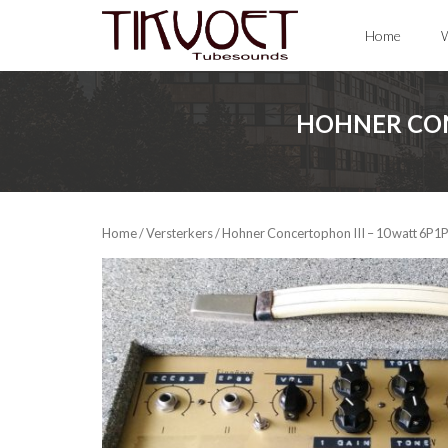
Skip
Home
W
to
content
HOHNER CON
Home
/
Versterkers
/ Hohner Concertophon III – 10 watt 6P1P