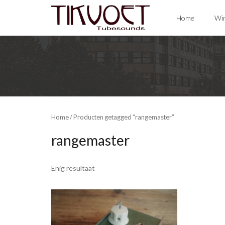
Skip
Home
Win
to
content
Home
/ Producten getagged “rangemaster”
rangemaster
Enig resultaat